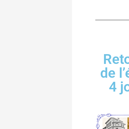
Reto
de l
4 j