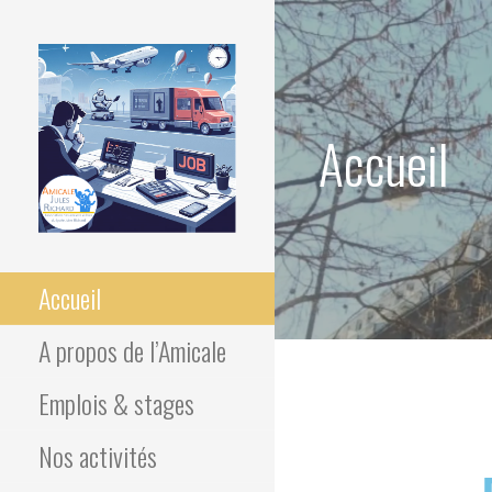
Accueil
Association des élèves du
AMICALE JULES
lycée Jules Richard
Accueil
RICHARD
A propos de l’Amicale
Emplois & stages
Nos activités