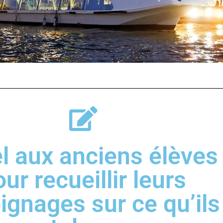
l aux anciens élèves
ur recueillir leurs
ignages sur ce qu’ils