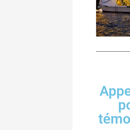
Appe
po
témo