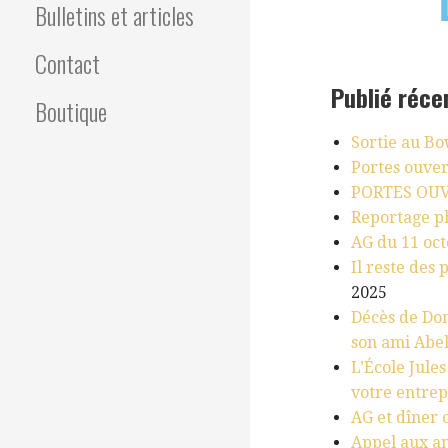
Bulletins et articles
Contact
Publié réc
Boutique
Sortie au B
Portes ouver
PORTES OUV
Reportage ph
AG du 11 oc
Il reste des
2025
Décès de Do
son ami Abel
L’École Jules
votre entrep
AG et dîner 
Appel aux an