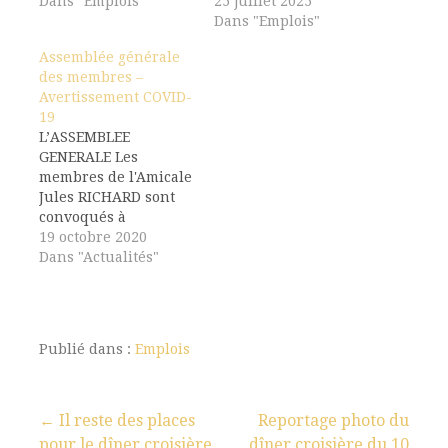
Dans "Emplois"
25 juillet 2025
Dans "Emplois"
Assemblée générale
des membres –
Avertissement COVID-
19
L’ASSEMBLEE
GENERALE Les
membres de l'Amicale
Jules RICHARD sont
convoqués à
l'Assemblée Générale
19 octobre 2020
Ordinaire qui se
Dans "Actualités"
tiendra le 28
novembre 2020 à 10
heures 30 au Lycée
Jules RICHARD, au 21
Publié dans :
Emplois
rue CARDUCCI, 75019
Paris. Avertissement –
Epidémie de COVID-19
Dans le cadre des
← Il reste des places
Reportage photo du
mesures de
pour le dîner croisière
dîner croisière du 10