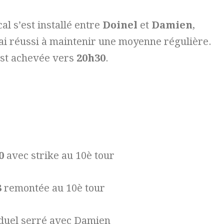
al s’est installé entre
Doinel
et
Damien
,
’ai réussi à maintenir une moyenne régulière.
est achevée vers
20h30
.
00
avec strike au 10è tour
3
remontée au 10è tour
duel serré avec Damien