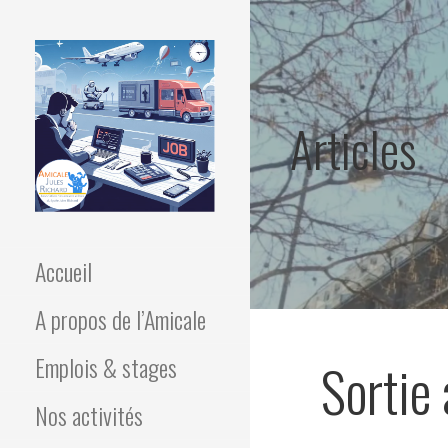
Articles
Association des élèves du
AMICALE JULES
lycée Jules Richard
Accueil
RICHARD
A propos de l’Amicale
Emplois & stages
Sortie
Nos activités