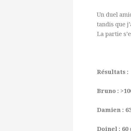
Un duel amic
tandis que j
La partie s’
Résultats :
Bruno :
>1
Damien : 6
Doinel :
60