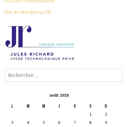
Flux des commentaires
Site de WordPress-FR
août 2026
L
M
M
J
V
S
D
1
2
3
4
5
6
7
8
9