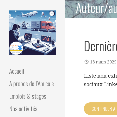
Auteur/au
Dernièr
Association des élèves du
AMICALE JULES
18 mars 2025
lycée Jules Richard
Accueil
RICHARD
Liste non exh
A propos de l’Amicale
sociaux Linke
Emplois & stages
Nos activités
CONTINUER À