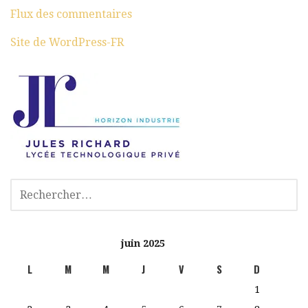
Flux des commentaires
Site de WordPress-FR
juin 2025
L
M
M
J
V
S
D
1