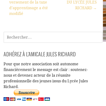
Richard,Nous avons
versement de la taxe
DU LYCÉE JULES
le plaisir de vous
d’apprentissage a été
RICHARD →
convier à…
modifié
ADHÉREZ À L’AMICALE JULES RICHARD
Pour que notre association soit autonome
financièrement le message est clair : soutenez-
nous et devenez acteur de la réussite
professionnelle des jeunes issus du Lycée Jules
Richard.