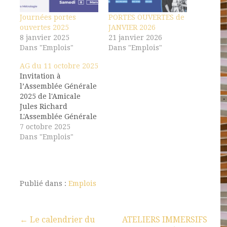
Journées portes
PORTES OUVERTES de
ouvertes 2025
JANVIER 2026
8 janvier 2025
21 janvier 2026
Dans "Emplois"
Dans "Emplois"
AG du 11 octobre 2025
Invitation à
l’Assemblée Générale
2025 de l'Amicale
Jules Richard
L'Assemblée Générale
de notre association
7 octobre 2025
se tiendra à l'école
Dans "Emplois"
Jules Richard le
samedi matin 11
octobre 2025. Accueil
dès 9h30 au 21 rue
Publié dans :
Emplois
Carducci, 75019
PARIS. Chers
membres, chers amis
de l’Amicale Jules
← Le calendrier du
ATELIERS IMMERSIFS